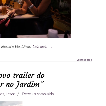
 Bossa’n Vox Divas.
Leia mais
→
Voltar ao topo
ovo trailer do
er no Jardim”
dos
,
Lazer
/
Deixe um comentário