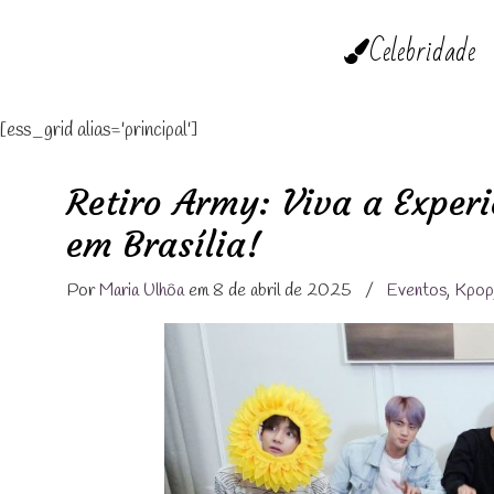
Celebridade
[ess_grid alias='principal']
Retiro Army: Viva a Exper
em Brasília!
Por
Maria Ulhôa
em 8 de abril de 2025
/
Eventos
,
Kpo