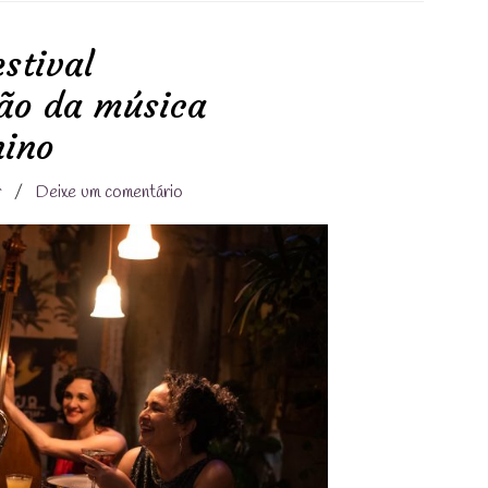
stival
ão da música
nino
r
/
Deixe um comentário