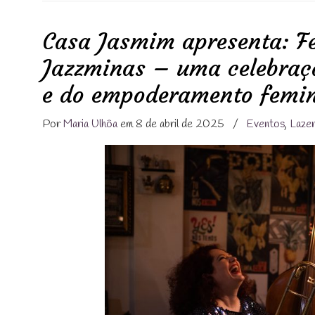
Casa Jasmim apresenta: Fe
Jazzminas – uma celebraç
e do empoderamento femi
Por
Maria Ulhôa
em 8 de abril de 2025
/
Eventos
,
Laze