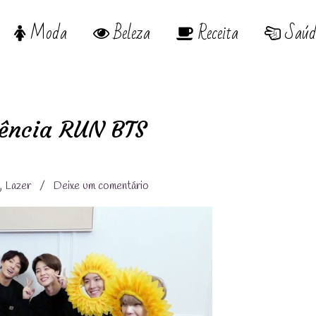
Moda
Beleza
Receita
Saúd
iência RUN BTS
p
,
Lazer
/
Deixe um comentário