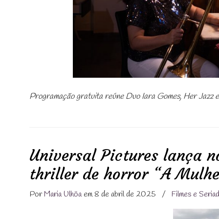
Programação gratuita reúne Duo Iara Gomes, Her Jazz e
Universal Pictures lança n
thriller de horror “A Mulh
Por
Maria Ulhôa
em 8 de abril de 2025
/
Filmes e Seria