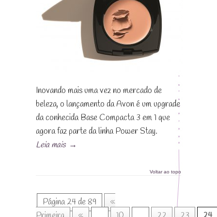
Inovando mais uma vez no mercado de
beleza, o lançamento da Avon é um upgrade
da conhecida Base Compacta 3 em 1 que
agora faz parte da linha Power Stay.
Leia mais
→
Voltar ao topo
Página 24 de 89
«
Primeira
«
...
10
...
22
23
24