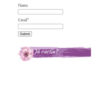
Name
Email*
Já curtiu?