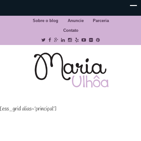
Sobre o blog
Anuncie
Parceria
Contato
[ess_grid alias='principal']