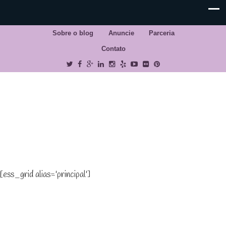
Sobre o blog
Anuncie
Parceria
Contato
[ess_grid alias='principal']