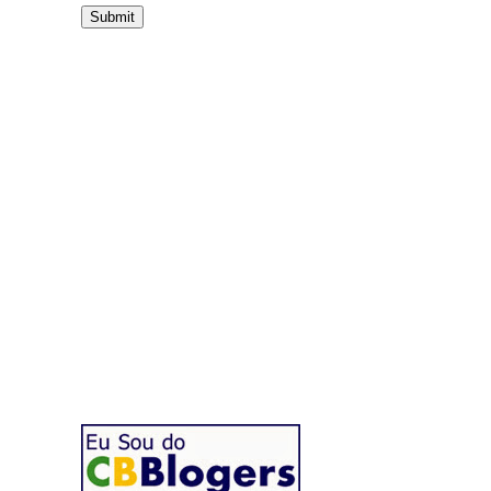
Já curtiu?